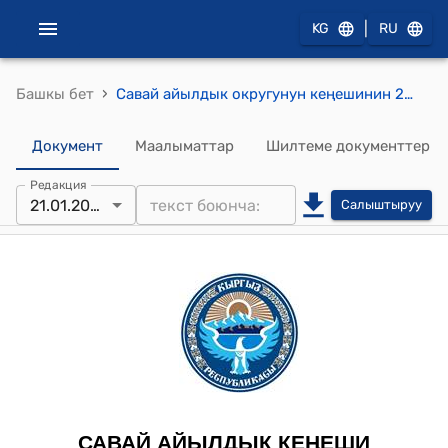
|
KG
RU
›
Башкы бет
Савай айылдык округунун кеңешинин 2022-жылдын 21-январындагы № 20 "Салык эмес киреше Кодексинин таштандыларды жыйноо үчүн төлөмдүн тарифин бекитүү жөнүндө" токтому
Документ
Маалыматтар
Шилтеме документтер
Редакция
21.01.2022
Салыштыруу