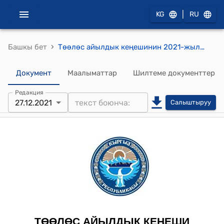
|
KG
RU
›
Башкы бет
Төөлөс айылдык кеңешинин 2021-жылдын 27-декабрындагы № 7-9 "Кыргыз Республикасынын Президентинин Ош облусундагы ыйгарым укуктуу өкүлүнүн 2021-жылдын 27-октябрындагы Ош облусунун аймагындагы 2021-2022-жылдардын күз-кыш мезгилине даярдыктарды көрүү жана ийгиликтүү аткаруу жөнүндөгү “ №7 к токтомун ишке ашыруу жөнүндө" токтому
Документ
Маалыматтар
Шилтеме документтер
Редакция
27.12.2021
Салыштыруу