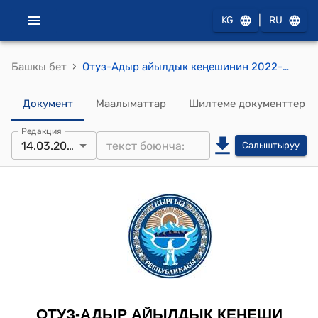
|
KG
RU
›
Башкы бет
Отуз-Адыр айылдык кеңешинин 2022-жылдын 14-мартындагы № 2 "Отуз-Адыр айылдык кеңешинин тѳрагасын шайлоо жѳнүндѳ" токтому
Документ
Маалыматтар
Шилтеме документтер
Редакция
14.03.2022
Салыштыруу