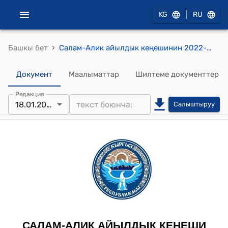
|
KG
RU
›
Башкы бет
Салам-Алик айылдык кеңешинин 2022-жылдын 18-январындагы № 38 "Айыл аймакта жайгашкан жалпы билим берүүчү мектептерде эмгектенип жаткан колдоого муктаж көп балалуу үй бүлөлөргө жана турмуш шарты оор аярлуу катмарга кирген мугалимдерге көмөк көрсөтүү жөнүндө" токтому
Документ
Маалыматтар
Шилтеме документтер
Редакция
18.01.2022
Салыштыруу