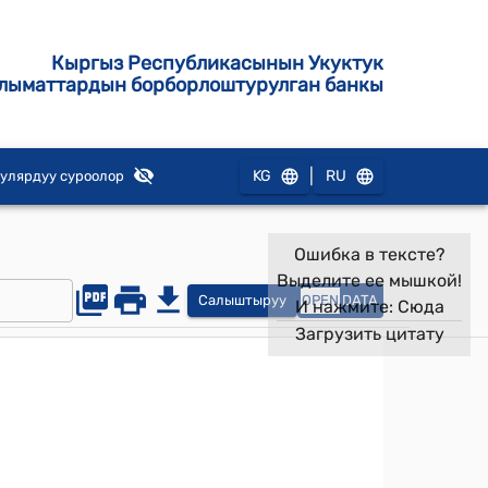
Кыргыз Республикасынын Укуктук
лыматтардын борборлоштурулган банкы
|
KG
RU
улярдуу суроолор
Ошибка в тексте?
Выделите ее мышкой!
Салыштыруу
OPEN
DATA
И нажмите:
Сюда
Загрузить цитату