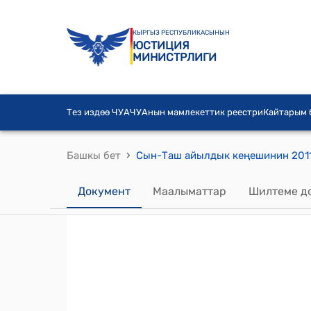
КЫРГЫЗ РЕСПУБЛИКАСЫНЫН
ЮСТИЦИЯ
МИНИСТРЛИГИ
Тез издөө ЧУА
ЧУАнын мамлекеттик реестри
Кайтарым
›
Башкы бет
Документ
Маалыматтар
Шилтеме д