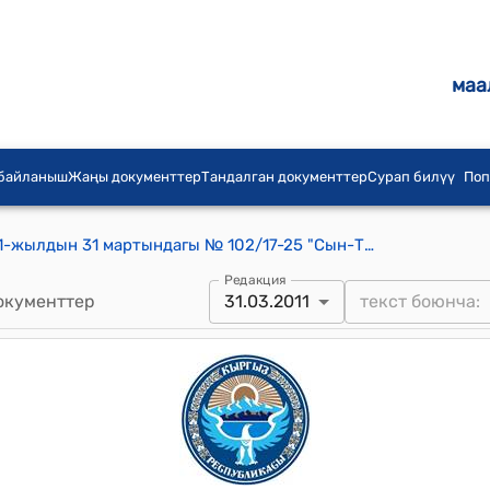
маа
 байланыш
Жаңы документтер
Тандалган документтер
Сурап билүү
Поп
Сын-Таш айылдык кеңешинин 2011-жылдын 31 мартындагы № 102/17-25 "Сын-Таш айыл округунун Сын-Таш айыл өкмөтүнүн 2011-жыл үчүн жергиликтүү бюджетин бекитүү жөнүндө" токтому
Редакция
окументтер
31.03.2011