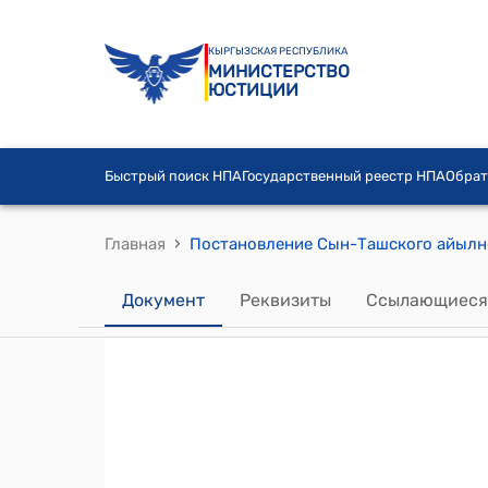
КЫРГЫЗСКАЯ РЕСПУБЛИКА
МИНИСТЕРСТВО
ЮСТИЦИИ
Быстрый поиск НПА
Государственный реестр НПА
Обрат
›
Главная
Документ
Реквизиты
Ссылающиеся