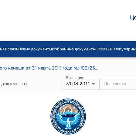
Ц
ная связь
Новые документы
Избранные документы
Справка
Популярны
Постановление Сын-Ташского айылного кенеша от 31 марта 2011 года № 102/25-17 "Об утверждении специального счета"
Редакция
 документы
31.03.2011