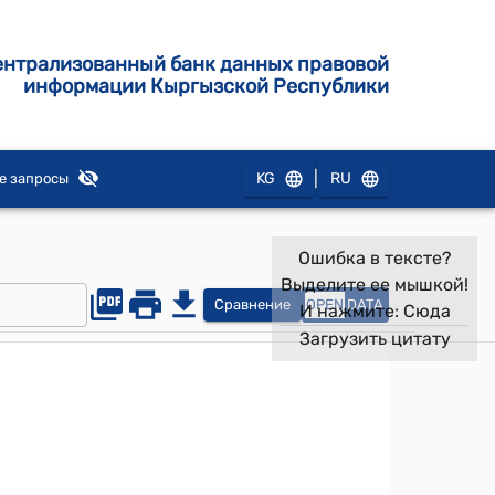
ентрализованный банк данных правовой
информации Кыргызской Республики
|
KG
RU
е запросы
Ошибка в тексте?
Выделите ее мышкой!
Сравнение
OPEN
DATA
И нажмите:
Сюда
Загрузить цитату