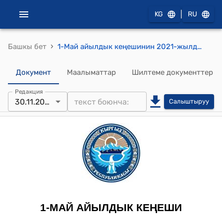
|
KG
RU
›
Башкы бет
1-Май айылдык кеңешинин 2021-жылдын 30-ноябрындагы № 8 “1-Май айыл аймагынын Совет-Сай айылындагы “Ак-Тилек” балдар бакчасын капиталдык ремонттон өткөрүү” долбооруна акча каражатын ажыратуу жөнүндө" токтому
Документ
Маалыматтар
Шилтеме документтер
Редакция
30.11.2021
Салыштыруу