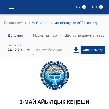
|
KG
RU
›
Башкы бет
1-Май кеңешинин айылдык 2021-жылдын 24-декабрындагы № 12/14 "Кыргыз Республикасынын Министирлер Кабинетинин 2021-жылдын 22-октябрындагы “Кыргыз Республикасынын 2022-жылы эл жана турак жай фонддун каттого даярдык көрүү жана иш жүргүзүү жөнүндө” №228-токтомун турмушка ашыруу жөнүндө" токтому
Документ
Маалыматтар
Шилтеме документтер
Редакция
24.12.2021
Салыштыруу