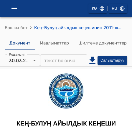
|
KG
RU
›
Башкы бет
Кең-Булуң айылдык кеӊешинин 2011-жылдын 30-мартындагы № 100/XV-25 "Калк конуштардан таштандыларды чыгарууга салык төлөмдөрүн бекитүү жөнүндө" токтому
Документ
Маалыматтар
Шилтеме документтер
Редакция
30.03.2011
Салыштыруу