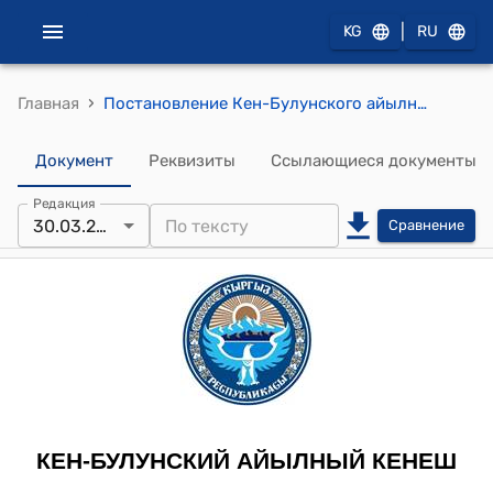
|
KG
RU
›
Главная
Постановление Кен-Булунского айылного кенеша от 30 марта 2011 года №100/ХV-25 "Об утверждении ставки сборов за вывоз мусора с территории населенных пунктов"
Документ
Реквизиты
Ссылающиеся документы
Редакция
30.03.2011
Сравнение