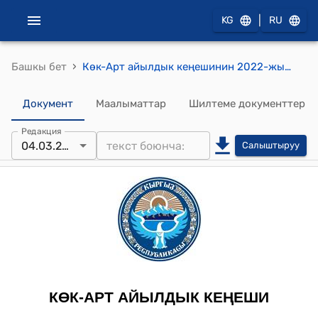
|
KG
RU
›
Башкы бет
Көк-Арт айылдык кеңешинин 2022-жылдын 4-мартындагы № 11 “Көк-Арт айыл өкмөтүнүн “Ардактуу атуул” наамын берүү жөнүндө” токтому
Документ
Маалыматтар
Шилтеме документтер
Редакция
04.03.2022
Салыштыруу