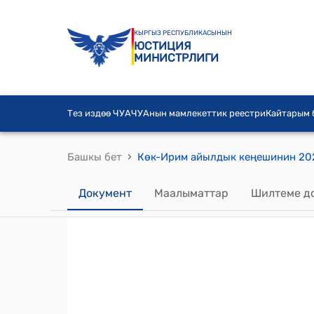
КЫРГЫЗ РЕСПУБЛИКАСЫНЫН
ЮСТИЦИЯ
МИНИСТРЛИГИ
Тез издөө ЧУА
ЧУАнын мамлекеттик реестри
Кайтарым
›
Башкы бет
Документ
Маалыматтар
Шилтеме д