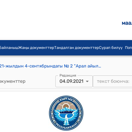
маа
 байланыш
Жаңы документтер
Тандалган документтер
Сурап билүү
Поп
Көк-Ирим айылдык кеңешинин 2021-жылдын 4-сентябрындагы № 2 "Арал айылындагы «Б.Лөлүев» атындагы спорт залды №3 Бейше атындагы орто мектебине бекитип берүү жөнүндө" токтому
Редакция
окументтер
04.09.2021