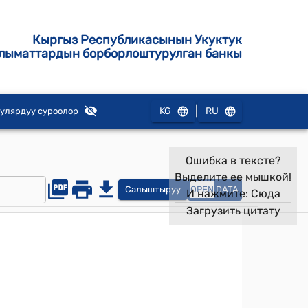
Кыргыз Республикасынын Укуктук
лыматтардын борборлоштурулган банкы
|
KG
RU
улярдуу суроолор
Ошибка в тексте?
Выделите ее мышкой!
Салыштыруу
OPEN
DATA
И нажмите:
Сюда
Загрузить цитату