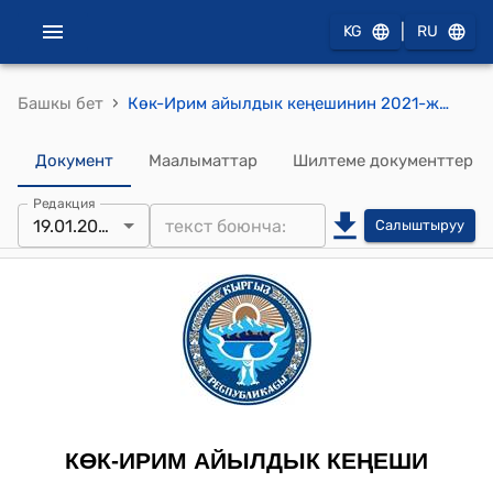
|
KG
RU
›
Башкы бет
Көк-Ирим айылдык кеңешинин 2021-жылдын 19-январындагы № 13 "МТС-Көк-Ирим» муниципалдык ишканасынын директору М.Шабданбековдун 2021-жылга аткарган иштеринин отчетун угуу жөнүндө" токтому
Документ
Маалыматтар
Шилтеме документтер
Редакция
19.01.2022
Салыштыруу