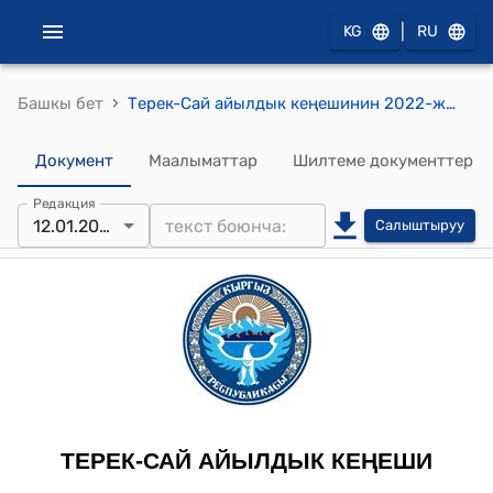
|
KG
RU
›
Башкы бет
Терек-Сай айылдык кеңешинин 2022-жылдын 12-январындагы № 1 "Терек-Сай айыл аймагынын жергиликтүү бюджетинин 2022-жылга карата киреше жана чыгаша бөлүгүнүн долбоорун, 2023-2024-жылдардын божомолун бекитүү жөнүндө" токтому
Документ
Маалыматтар
Шилтеме документтер
Редакция
12.01.2022
Салыштыруу