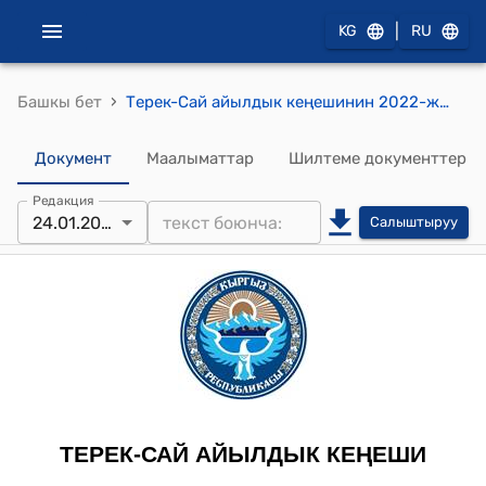
|
KG
RU
›
Башкы бет
Терек-Сай айылдык кеңешинин 2022-жылдын 24-январындагы № 16 “Ай-Нуру”м.ч.б.б. уюмунун жаны ачылуучу кенже тайпасына керектүү буюмдарды алып берүү жана тамак бышыруучу комфорный плитасын ондотуу жөнүндө" токтому
Документ
Маалыматтар
Шилтеме документтер
Редакция
24.01.2022
Салыштыруу