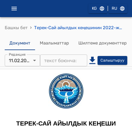
|
KG
RU
›
Башкы бет
Терек-Сай айылдык кеңешинин 2022-жылдын 11-февралдагы № 29 "Терек-Сай айыл аймагындагы фельдшердик, акушердик пункттун (ФАП) имаратын жаңыдан куруу үчүн долбоор даярдатууга акча каражатын бөлүп берүү жөнүндө" токтому
Документ
Маалыматтар
Шилтеме документтер
Редакция
11.02.2022
Салыштыруу