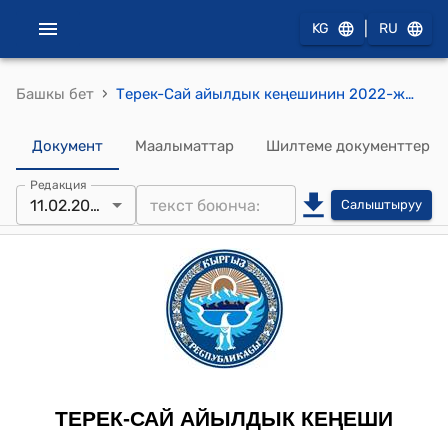
|
KG
RU
›
Башкы бет
Терек-Сай айылдык кеңешинин 2022-жылдын 11-февралдагы № 35 “Ай-Кут строй” ЖЧКна кошумча иштери (доп.работа) үчүн акча каражатын бөлүп берүү жөнүндө" токтому
Документ
Маалыматтар
Шилтеме документтер
Редакция
11.02.2022
Салыштыруу