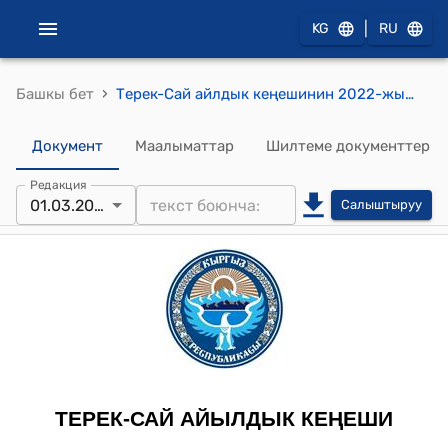
|
KG
RU
›
Башкы бет
Терек-Сай айлдык кеңешинин 2022-жылдын 1-мартындагы № 58 "Терек-Сай айыл аймагынын кызматтык автоунаасын жана погрузчикти капиталдык ремонттон өткөрүү үчүн 2022-жылга каралган соц.пакеттин эсебинен акча каражатын бөлүштүрүү жөнүндө" токтому
Документ
Маалыматтар
Шилтеме документтер
Редакция
01.03.2022
Салыштыруу