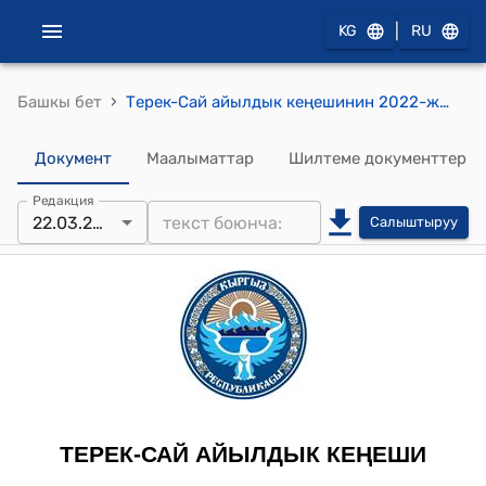
|
KG
RU
›
Башкы бет
Терек-Сай айылдык кеңешинин 2022-жылдын 22-мартындагы № 78 "Терек-Сай айыл аймагынын бюджетинин бюджет бөлүгүнө өзгөртүүлөрдү киргизүү жөнүндө" токтому
Документ
Маалыматтар
Шилтеме документтер
Редакция
22.03.2022
Салыштыруу