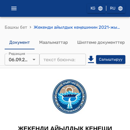
|
KG
RU
›
Башкы бет
Жекенди айылдык кеңешинин 2021-жылдын 6- сентябрындагы № 20 "Чоң-Алай райондук билим берүү бөлүмүнө караштуу С.Осмонов атындагы орто мектебин толук комплектиленбеген мектептердин категориясына киргизүү жөнүндө" токтому
Документ
Маалыматтар
Шилтеме документтер
Редакция
06.09.2021
Салыштыруу