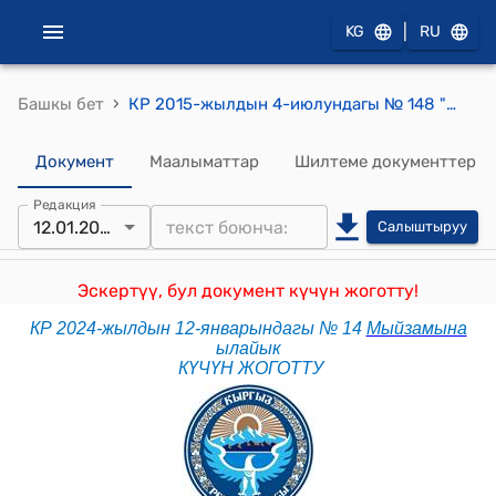
|
KG
RU
›
Башкы бет
КР 2015-жылдын 4-июлундагы № 148 "Жарандардын репродуктивдик укуктары жана аларды ишке ашыруудагы кепилдиктери жөнүндө" Мыйзамы
Документ
Маалыматтар
Шилтеме документтер
Редакция
12.01.2024
Салыштыруу
Эскертүү, бул документ күчүн жоготту!