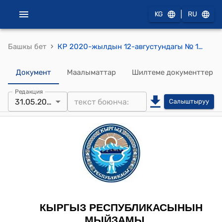
|
KG
RU
›
Башкы бет
КР 2020-жылдын 12-августундагы № 124 "Кыргыз Республикасынын айрым мыйзам актыларына ("Кыргыз Республикасынын Эсептөө палатасы жөнүндө" Кыргыз Республикасынын Мыйзамына, Кыргыз Республикасынын Бюджеттик кодексине) өзгөртүүлөрдү киргизүү тууралуу" Мыйзамы
Документ
Маалыматтар
Шилтеме документтер
Редакция
31.05.2023
Салыштыруу