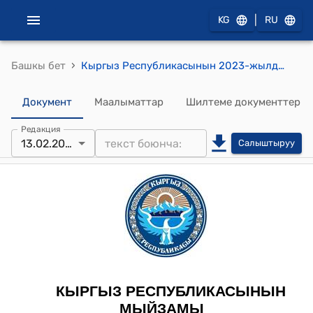
|
KG
RU
›
Башкы бет
Кыргыз Республикасынын 2023-жылдын 25-июлундагы № 147 "Мамлекеттик сатып алуулар чөйрөсүндөгү Кыргыз Республикасынын айрым мыйзам актыларына өзгөртүүлөрдү киргизүү жөнүндө" Мыйзамы
Документ
Маалыматтар
Шилтеме документтер
Редакция
13.02.2026
Салыштыруу