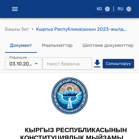
|
KG
RU
›
Башкы бет
Кыргыз Республикасынын 2023-жылдын 3-октябрындагы № 184 "Кыргыз Республикасынын Конституциялык соту жөнүндө" Кыргыз Республикасынын конституциялык Мыйзамына өзгөртүү киргизүү тууралуу" Конституциялык Мыйзамы
Документ
Маалыматтар
Шилтеме документтер
Редакция
03.10.2023
Салыштыруу