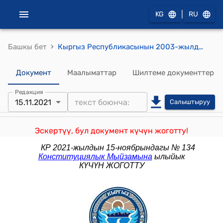
|
KG
RU
›
Башкы бет
Кыргыз Республикасынын 2003-жылдын 18-июлундагы № 153 "Кыргыз Республикасынын Жогорку Соту жана жергиликтүү соттор жөнүндө" Мыйзамы
Документ
Маалыматтар
Шилтеме документтер
Редакция
15.11.2021
Салыштыруу
Эскертүү, бул документ күчүн жоготту!