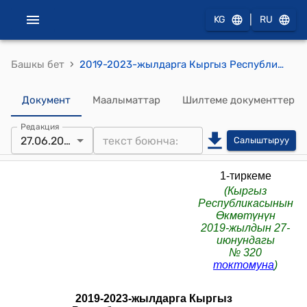
|
KG
RU
›
Башкы бет
2019-2023-жылдарга Кыргыз Республикасында азык-түлүк коопсуздугу жана тамактануу ПРОГРАММАСЫ (Кыргыз Республикасынын Өкмөтүнүн 2019-жылдын 27-июнундагы N 320 токтомуна)
Документ
Маалыматтар
Шилтеме документтер
Редакция
27.06.2019
Салыштыруу