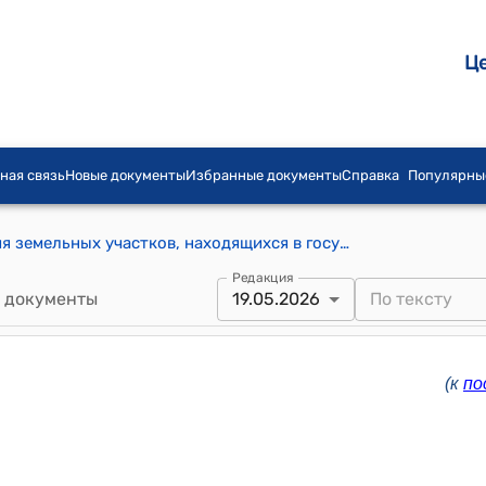
Ц
ная связь
Новые документы
Избранные документы
Справка
Популярны
Положение о порядке предоставления земельных участков, находящихся в государственной собственности (к постановлению Правительства КР от 9 октября 2019 года № 535)
Редакция
 документы
19.05.2026