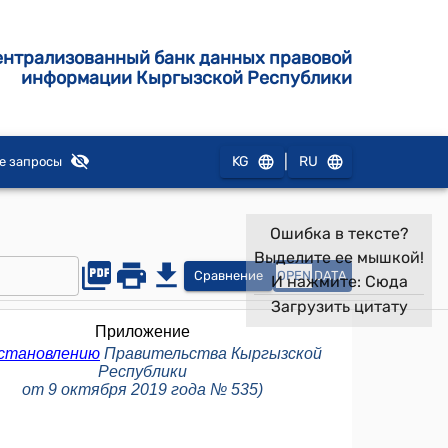
ентрализованный банк данных правовой
информации Кыргызской Республики
|
KG
RU
е запросы
Ошибка в тексте?
Выделите ее мышкой!
Сравнение
OPEN
DATA
И нажмите:
Сюда
Загрузить цитату