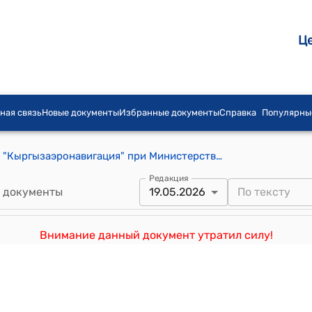
Ц
ная связь
Новые документы
Избранные документы
Справка
Популярны
Устав государственного предприятия "Кыргызаэронавигация" при Министерстве транспорта и дорог Кыргызской Республики (к постановлению Правительства Кыргызской Республики от 1 декабря 2020 года № 585)
Редакция
 документы
19.05.2026
Внимание данный документ утратил силу!