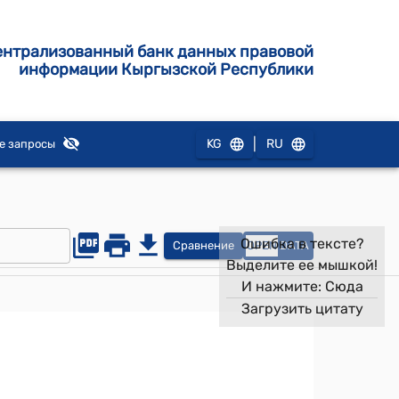
ентрализованный банк данных правовой
информации Кыргызской Республики
|
KG
RU
е запросы
Ошибка в тексте?
Сравнение
OPEN
DATA
Выделите ее мышкой!
И нажмите:
Сюда
Загрузить цитату