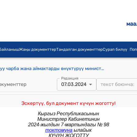
маа
 байланыш
Жаңы документтер
Тандалган документтер
Сурап билүү
Поп
Кыргыз Республикасынын Айыл, суу чарба жана аймактарды өнүктүрүү министрлиги жөнүндө жобо (Кыргыз Республикасынын Өкмөтүнүн 2021-жылдын 9-мартындагы № 83 токтомуна)
Редакция
окументтер
07.03.2024
Эскертүү, бул документ күчүн жоготту!