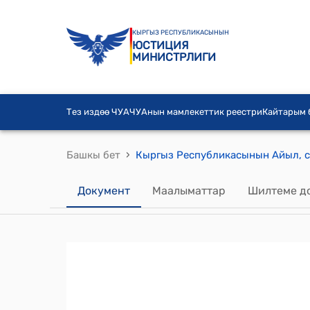
КЫРГЫЗ РЕСПУБЛИКАСЫНЫН
ЮСТИЦИЯ
МИНИСТРЛИГИ
Тез издөө ЧУА
ЧУАнын мамлекеттик реестри
Кайтарым
›
Башкы бет
Документ
Маалыматтар
Шилтеме д