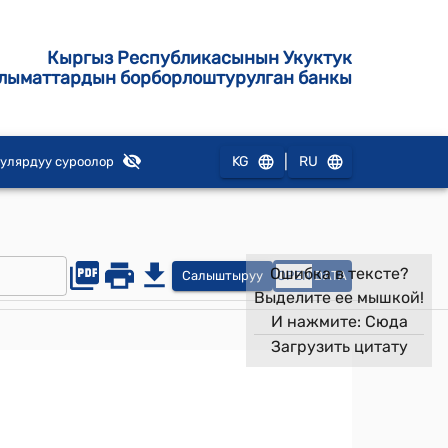
Кыргыз Республикасынын Укуктук
лыматтардын борборлоштурулган банкы
|
KG
RU
улярдуу суроолор
Ошибка в тексте?
Салыштыруу
OPEN
DATA
Выделите ее мышкой!
И нажмите:
Сюда
Загрузить цитату