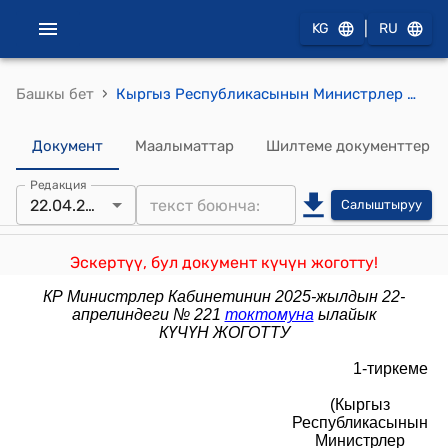
|
KG
RU
›
Башкы бет
Кыргыз Республикасынын Министрлер Кабинетине караштуу Архитектура, курулуш жана турак жай-коммуналдык чарба мамлекеттик агенттиги жөнүндө жобо (Кыргыз Республикасынын Министрлер Кабинетинин 2021-жылдын 25-июнундагы № 44 токтомуна ылайык)
Документ
Маалыматтар
Шилтеме документтер
Редакция
22.04.2025
Салыштыруу
Эскертүү, бул документ күчүн жоготту!