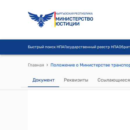
КЫРГЫЗСКАЯ РЕСПУБЛИКА
МИНИСТЕРСТВО
ЮСТИЦИИ
Быстрый поиск НПА
Государственный реестр НПА
Обрат
›
Главная
Документ
Реквизиты
Ссылающиеся