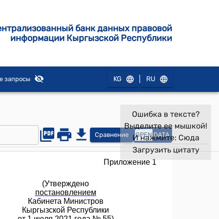
ентрализованный банк данных правовой
информации Кыргызской Республики
|
KG
RU
е запросы
Ошибка в тексте?
Выделите ее мышкой!
Сравнение
OPEN
DATA
И нажмите:
Сюда
Загрузить цитату