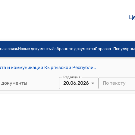
Ц
ная связь
Новые документы
Избранные документы
Справка
Популярны
Положение о Министерстве транспорта и коммуникаций Кыргызской Республики (к постановлению Кабинета Министров Кыргызской Республики от 1 июля 2021 года № 55)
Редакция
 документы
20.06.2026