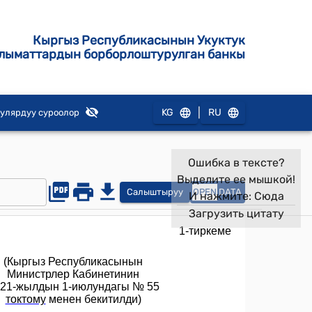
Кыргыз Республикасынын Укуктук
лыматтардын борборлоштурулган банкы
|
KG
RU
улярдуу суроолор
Ошибка в тексте?
Выделите ее мышкой!
Салыштыруу
OPEN
DATA
И нажмите:
Сюда
Загрузить цитату