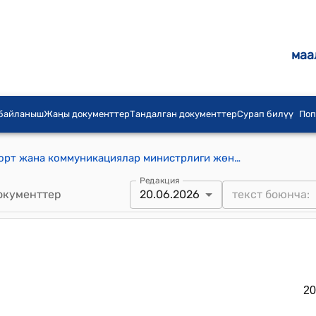
маа
 байланыш
Жаңы документтер
Тандалган документтер
Сурап билүү
Поп
Кыргыз Республикасынын Транспорт жана коммуникациялар министрлиги жөнүндө жобо (Кыргыз Республикасынын Министрлер Кабинетинин 2021-жылдын 1-июлундагы № 55 токтомуна)
Редакция
окументтер
20.06.2026