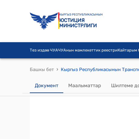
КЫРГЫЗ РЕСПУБЛИКАСЫНЫН
ЮСТИЦИЯ
МИНИСТРЛИГИ
Тез издөө ЧУА
ЧУАнын мамлекеттик реестри
Кайтарым
›
Башкы бет
Документ
Маалыматтар
Шилтеме д