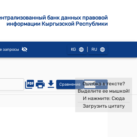
ентрализованный банк данных правовой
информации Кыргызской Республики
|
KG
RU
е запросы
Ошибка в тексте?
Сравнение
OPEN
DATA
Выделите ее мышкой!
И нажмите:
Сюда
Загрузить цитату