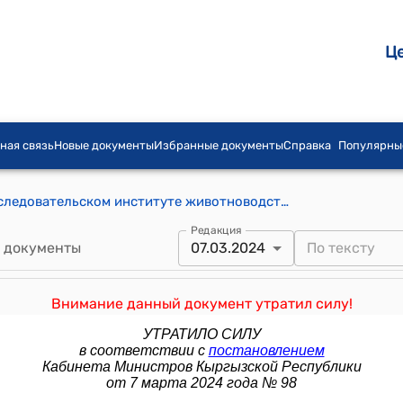
Ц
ная связь
Новые документы
Избранные документы
Справка
Популярны
Положение о Кыргызском научно-исследовательском институте животноводства и пастбищ при Министерстве сельского, водного хозяйства и развития регионов Кыргызской Республики (Утверждено постановлением Кабинета Министров КР от 6 августа 2021 года № 116)
Редакция
 документы
07.03.2024
Внимание данный документ утратил силу!