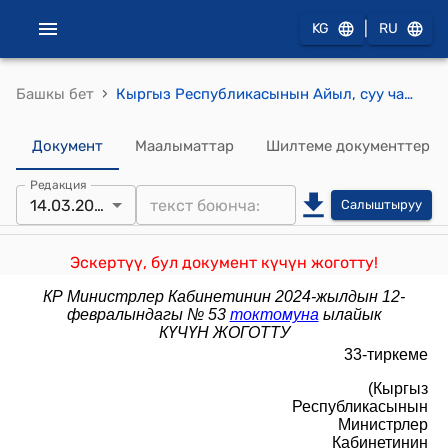
|
KG
RU
›
Башкы бет
Кыргыз Республикасынын Айыл, суу чарба жана аймактарды өнүктүрүү министрлигине караштуу Жер ресурстары боюнча мамлекеттик агенттиктин "Мамкартография" геодезия жана картография боюнча мамлекеттик мекемеси жөнүндө ЖОБО (Кыргыз Республикасынын Министрлер Кабинетинин 2021-жылдын 6-августундагы N 116 токтому менен бекитилген)
Документ
Маалыматтар
Шилтеме документтер
Редакция
14.03.2024
Салыштыруу
Эскертүү, бул документ күчүн жоготту!