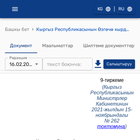
|
KG
RU
›
Башкы бет
Кыргыз Республикасынын Өзгөчө кырдаалдар министрлигине караштуу Калдык сактоочу жайлар менен иштөө боюнча департамент жөнүндө ЖОБО (Кыргыз Республикасынын Министрлер Кабинетинин 2021-жылдын 15-ноябрындагы № 262 токтомуна)
Документ
Маалыматтар
Шилтеме документтер
Редакция
16.02.2026
Салыштыруу