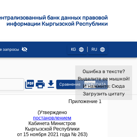
ентрализованный банк данных правовой
информации Кыргызской Республики
|
KG
RU
е запросы
Ошибка в тексте?
Выделите ее мышкой!
Сравнение
OPEN
DATA
И нажмите:
Сюда
Загрузить цитату