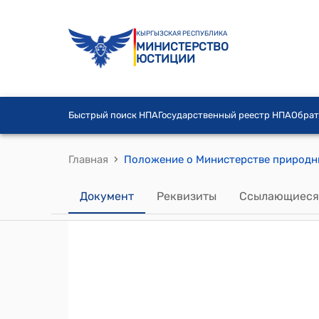
КЫРГЫЗСКАЯ РЕСПУБЛИКА
МИНИСТЕРСТВО
ЮСТИЦИИ
Быстрый поиск НПА
Государственный реестр НПА
Обрат
›
Главная
Документ
Реквизиты
Ссылающиеся