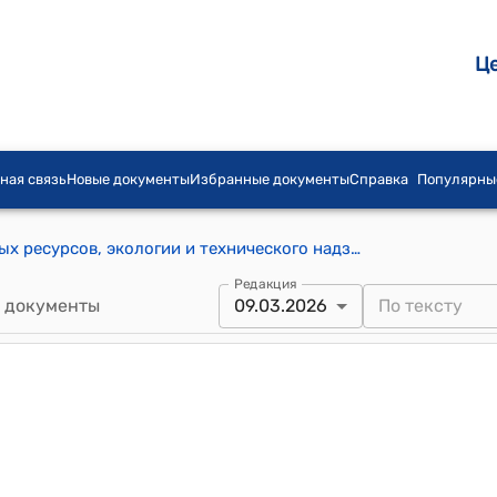
Ц
ная связь
Новые документы
Избранные документы
Справка
Популярны
Положение о Министерстве природных ресурсов, экологии и технического надзора Кыргызской Республики (к постановлению Кабинета Министров Кыргызской Республики от 15 ноября 2021 года № 263)
Редакция
 документы
09.03.2026