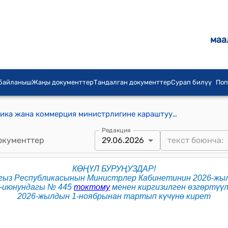
маа
 байланыш
Жаңы документтер
Тандалган документтер
Сурап билүү
Поп
Кыргыз Республикасынын Экономика жана коммерция министрлигине караштуу Стандартташтыруу жана метрология борбору жөнүндө жобо
Редакция
окументтер
29.06.2026