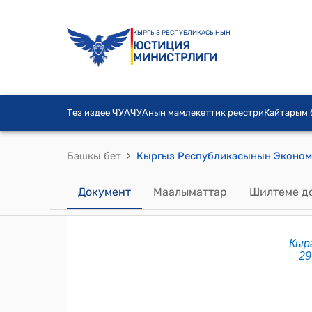
КЫРГЫЗ РЕСПУБЛИКАСЫНЫН
ЮСТИЦИЯ
МИНИСТРЛИГИ
Тез издөө ЧУА
ЧУАнын мамлекеттик реестри
Кайтарым
›
Башкы бет
Документ
Маалыматтар
Шилтеме д