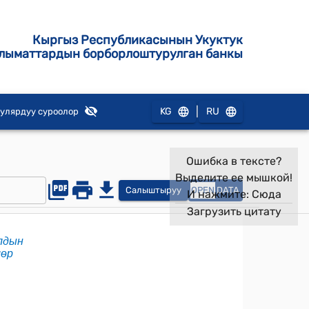
Кыргыз Республикасынын Укуктук
лыматтардын борборлоштурулган банкы
|
KG
RU
улярдуу суроолор
Ошибка в тексте?
Выделите ее мышкой!
Салыштыруу
OPEN
DATA
И нажмите:
Сюда
Загрузить цитату