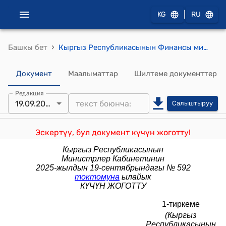
|
KG
RU
›
Башкы бет
Кыргыз Республикасынын Финансы министрлигине караштуу Мамлекеттик салык кызматы жөнүндө жобо (Кыргыз Республикасынын Министрлер Кабинетинин 2021-жылдын 10-декабрындагы № 302 токтомуна) 1-тиркеме
Документ
Маалыматтар
Шилтеме документтер
Редакция
19.09.2025
Салыштыруу
Эскертүү, бул документ күчүн жоготту!