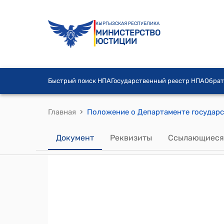
КЫРГЫЗСКАЯ РЕСПУБЛИКА
МИНИСТЕРСТВО
ЮСТИЦИИ
Быстрый поиск НПА
Государственный реестр НПА
Обрат
›
Главная
Документ
Реквизиты
Ссылающиеся