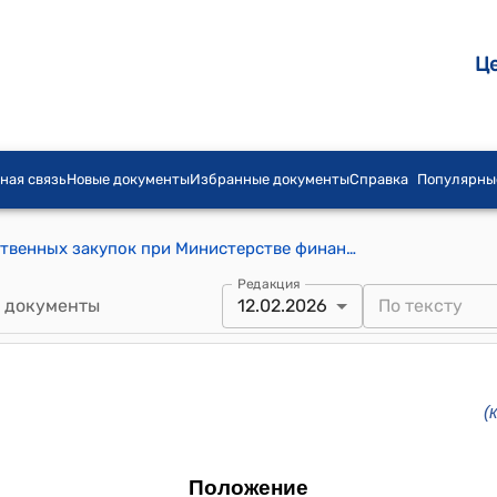
Ц
ная связь
Новые документы
Избранные документы
Справка
Популярны
Положение о Департаменте государственных закупок при Министерстве финансов Кыргызской Республики (к постановлению Кабинета Министров Кыргызской Республики от 10 декабря 2021 года № 302) приложение 8
Редакция
 документы
12.02.2026