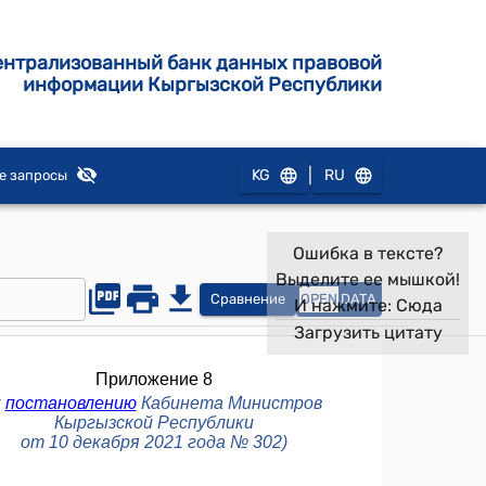
ентрализованный банк данных правовой
информации Кыргызской Республики
|
KG
RU
е запросы
Ошибка в тексте?
Выделите ее мышкой!
Сравнение
OPEN
DATA
И нажмите:
Сюда
Загрузить цитату