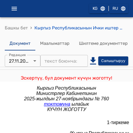
|
KG
RU
›
Башкы бет
Кыргыз Республикасынын Ички иштер министрлигинин “Унаа” мамлекеттик мекемеси жөнүндө жобо (Кыргыз Республикасынын Министрлер Кабинетинин 2021-жылдын 24-декабрындагы № 345 токтомуна)
Документ
Маалыматтар
Шилтеме документтер
Редакция
27.11.2025
Салыштыруу
Эскертүү, бул документ күчүн жоготту!