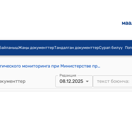
маа
 байланыш
Жаңы документтер
Тандалган документтер
Сурап билүү
Поп
Положение о Департаменте экологического мониторинга при Министерстве природных ресурсов, экологии и технического надзора Кыргызской Республики (к постановлению Кабинета Министров Кыргызской Республики от 24 декабря 2021 года № 338)
Редакция
окументтер
08.12.2025