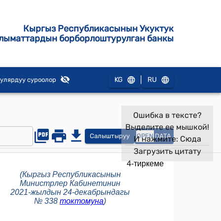
Кыргыз Республикасынын Укуктук
лыматтардын борборлоштурулган банкы
|
KG
RU
улярдуу суроолор
Ошибка в тексте?
Выделите ее мышкой!
Салыштыруу
OPEN
DATA
И нажмите:
Сюда
Загрузить цитату