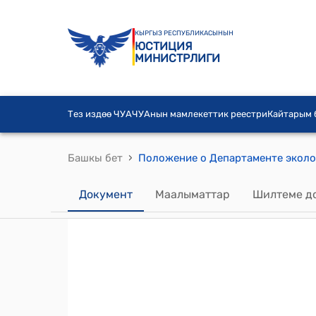
КЫРГЫЗ РЕСПУБЛИКАСЫНЫН
ЮСТИЦИЯ
МИНИСТРЛИГИ
Тез издөө ЧУА
ЧУАнын мамлекеттик реестри
Кайтарым
›
Башкы бет
Документ
Маалыматтар
Шилтеме д