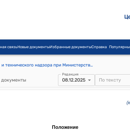
Ц
ная связь
Новые документы
Избранные документы
Справка
Популярны
Положение о Службе экологического и технического надзора при Министерстве природных ресурсов, экологии и технического надзора Кыргызской Республики (к постановлению Кабинета Министров Кыргызской Республики от 24 декабря 2021 года № 338)
Редакция
 документы
08.12.2025