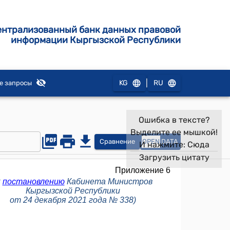
ентрализованный банк данных правовой
информации Кыргызской Республики
|
KG
RU
е запросы
Ошибка в тексте?
Выделите ее мышкой!
Сравнение
OPEN
DATA
И нажмите:
Сюда
Загрузить цитату