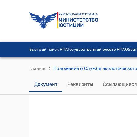
КЫРГЫЗСКАЯ РЕСПУБЛИКА
МИНИСТЕРСТВО
ЮСТИЦИИ
Быстрый поиск НПА
Государственный реестр НПА
Обрат
›
Главная
Документ
Реквизиты
Ссылающиеся