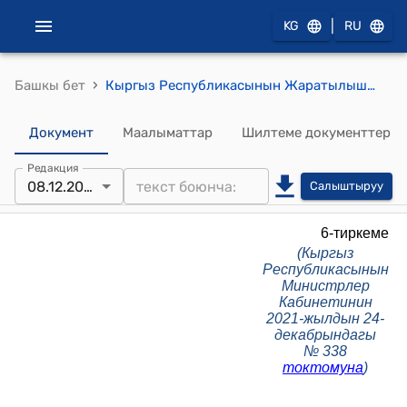
|
KG
RU
›
Башкы бет
Кыргыз Республикасынын Жаратылыш ресурстары, экология жана техникалык көзөмөл министрлигине караштуу Экологиялык жана техникалык көзөмөл кызматы жөнүндө жобо (Кыргыз Республикасынын Министрлер Кабинетинин 2021-жылдын 24-декабрындагы № 338 токтомуна)
Документ
Маалыматтар
Шилтеме документтер
Редакция
08.12.2025
Салыштыруу