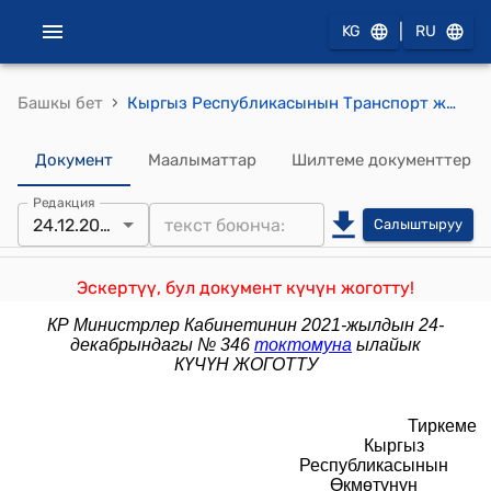
|
KG
RU
›
Башкы бет
Кыргыз Республикасынын Транспорт жана жол министрлигинин алдындагы "Кыргызжолтрансдолбоор" долбоорлоо-изилдөө институту" мамлекеттик ишканасынын уставы (Кыргыз Республикасынын Өкмөтүнүн 2018-жылдын 30-январындагы № 63 токтому менен бекитилген)
Документ
Маалыматтар
Шилтеме документтер
Редакция
24.12.2021
Салыштыруу
Эскертүү, бул документ күчүн жоготту!