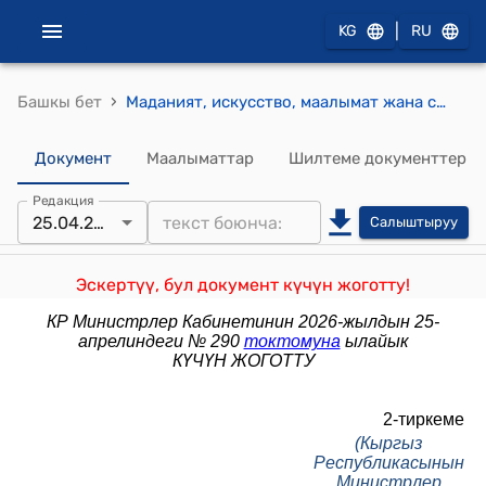
|
KG
RU
›
Башкы бет
Маданият, искусство, маалымат жана спорт мекемелеринин кызматкерлерине иштеген жылдары үчүн үстөк акыларды белгилөөнүн жана төлөөнүн тартиби жөнүндө ЖОБО (Кыргыз Республикасынын Министрлер Кабинетинин 2022-жылдын 30-мартындагы № 185 токтомуна)
Документ
Маалыматтар
Шилтеме документтер
Редакция
25.04.2026
Салыштыруу
Эскертүү, бул документ күчүн жоготту!