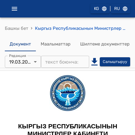
|
KG
RU
›
Башкы бет
Кыргыз Республикасынын Министрлер Кабинетинин 2022-жылдын 30-июнундагы № 355 "Кыргыз Республикасынын жогорку жана кесиптик орто билим берүү чөйрөсүндөгү ченемдик укуктук актыларын бекитүү жөнүндө" токтому
Документ
Маалыматтар
Шилтеме документтер
Редакция
19.03.2026
Салыштыруу