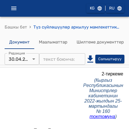
|
KG
RU
›
Башкы бет
Түз сүйлөшүүлөр аркылуу мамлекеттик-жеке өнөктөштүк долбоорлорун ыйгаруу жөнүндө жобо (Кыргыз Республикасынын Министрлер кабинетинин 2022-жылдын 25-мартындагы № 160 токтомуна)
Документ
Маалыматтар
Шилтеме документтер
Редакция
30.04.2026
Салыштыруу