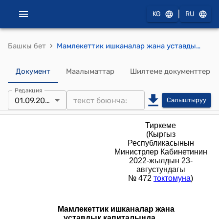
|
KG
RU
›
Башкы бет
Мамлекеттик ишканалар жана уставдык капиталында мамлекеттин катышуусунун үчтөн экисинен кем эмес үлүшү бар чарбакер субъекттер тарабынан жер казынасын пайдаланууга берилген укуктарды ишке ашыруу боюнча инвесторлор менен биргелешкен иш жүргүзүүнүн шарттары жөнүндө жобо "Кыргыз Республикасынын Министрлер Кабинетинин 2022-жылдын 23-августундагы N 472 токтомуна"
Документ
Маалыматтар
Шилтеме документтер
Редакция
01.09.2025
Салыштыруу