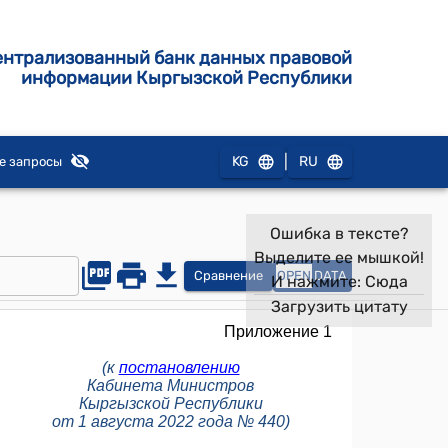
ентрализованный банк данных правовой
информации Кыргызской Республики
|
KG
RU
е запросы
Ошибка в тексте?
Выделите ее мышкой!
Сравнение
OPEN
DATA
И нажмите:
Сюда
Загрузить цитату