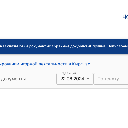
Ц
ная связь
Новые документы
Избранные документы
Справка
Популярны
Положение о государственном регулировании игорной деятельности в Кыргызской Республике (к постановлению Кабинета Министров Кыргызской Республики от 1 августа 2022 года № 440)
Редакция
 документы
22.08.2024