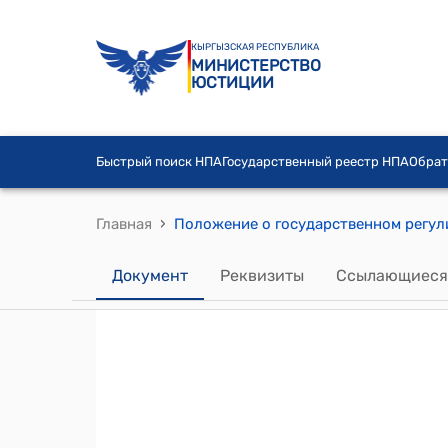
КЫРГЫЗСКАЯ РЕСПУБЛИКА
МИНИСТЕРСТВО
ЮСТИЦИИ
Быстрый поиск НПА
Государственный реестр НПА
Обрат
›
Главная
Документ
Реквизиты
Ссылающиеся