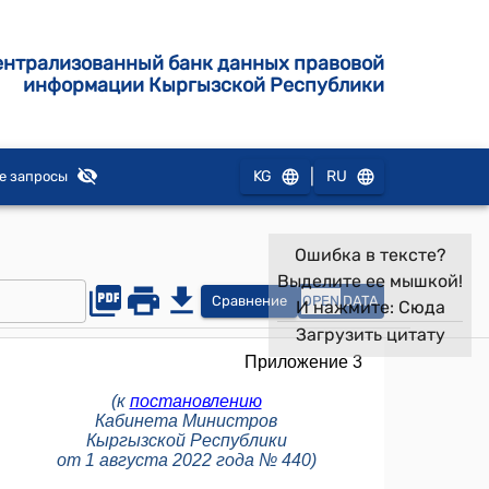
ентрализованный банк данных правовой
информации Кыргызской Республики
|
KG
RU
е запросы
Ошибка в тексте?
Выделите ее мышкой!
Сравнение
OPEN
DATA
И нажмите:
Сюда
Загрузить цитату