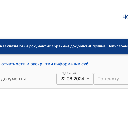
Ц
ная связь
Новые документы
Избранные документы
Справка
Популярны
Положение о порядке представления отчетности и раскрытии информации субъектами игорной деятельности (к постановлению Кабинета Министров Кыргызской Республики от 1 августа 2022 года № 440)
Редакция
 документы
22.08.2024