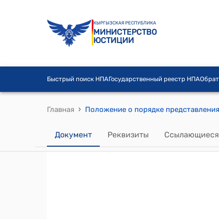
КЫРГЫЗСКАЯ РЕСПУБЛИКА
МИНИСТЕРСТВО
ЮСТИЦИИ
Быстрый поиск НПА
Государственный реестр НПА
Обрат
›
Главная
Документ
Реквизиты
Ссылающиеся